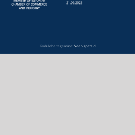
Kodulehe tegemine:
Veebispetsid
Product Enquiry
Name
*
Email
*
Subject
*
Mobile Number
*