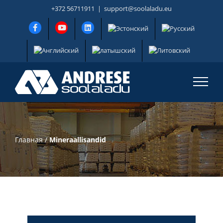
Skip
+372 56711911
|
support@soolaladu.eu
to
content
Главная
/
Mineraallisandid